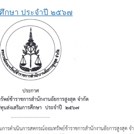
รศึกษา ประจำปี ๒๕๖๗